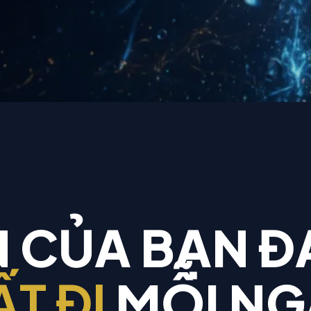
N CỦA BẠN 
T ĐI
MỖI NG