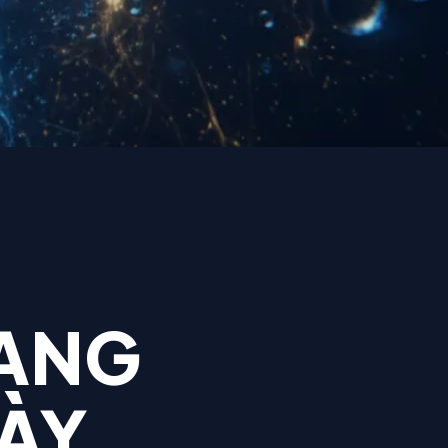
ĐANG
ÀY