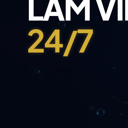
LÀM V
24/7