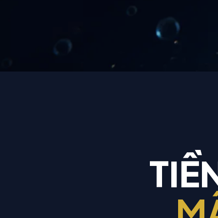
TIỀ
MẤ