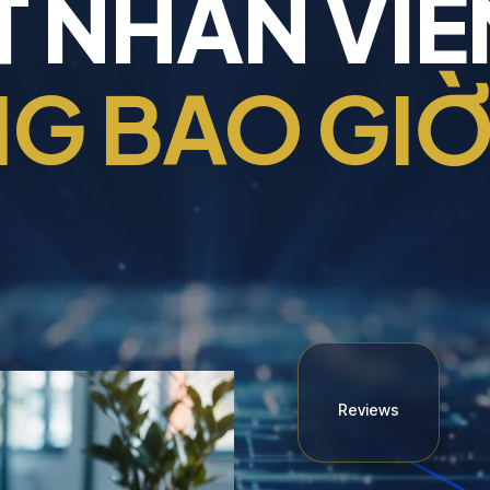
 NHÂN VIÊN
G BAO GI
Reviews