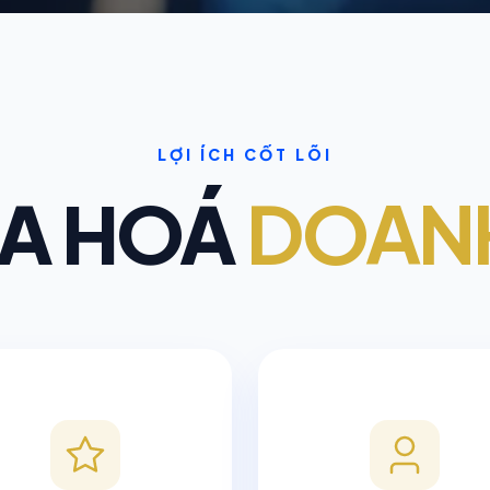
LỢI ÍCH CỐT LÕI
ĐA HOÁ
DOAN