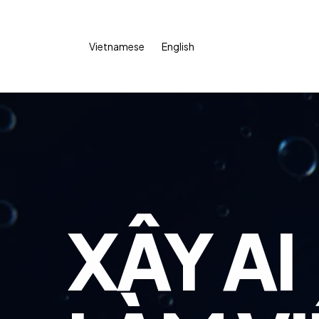
Vietnamese
English
XÂY AI