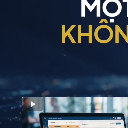
MỘT
KHÔN