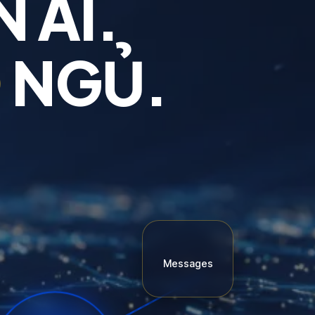
 AI.
Ờ
NGỦ.
Messages